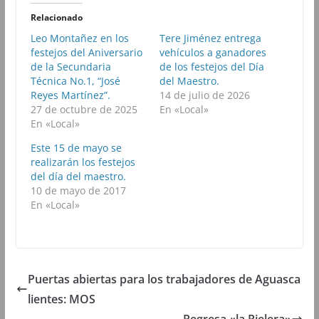
i
i
i
i
r
r
r
r
Relacionado
e
e
e
e
n
n
n
n
Leo Montañez en los
Tere Jiménez entrega
F
T
W
T
festejos del Aniversario
a
w
h
vehículos a ganadores
e
c
i
a
l
de la Secundaria
de los festejos del Día
e
t
t
e
b
t
s
g
Técnica No.1, “José
del Maestro.
o
e
A
r
Reyes Martínez”.
14 de julio de 2026
o
r
p
a
k
(
p
m
27 de octubre de 2025
En «Local»
(
S
(
(
En «Local»
S
e
S
S
e
a
e
e
a
b
a
a
Este 15 de mayo se
b
r
b
b
realizarán los festejos
r
e
r
r
e
e
e
e
del día del maestro.
e
n
e
e
10 de mayo de 2017
n
u
n
n
u
n
u
u
En «Local»
n
a
n
n
a
v
a
a
v
e
v
v
e
n
e
e
n
t
n
n
t
a
t
t
a
n
a
a
n
a
n
n
Puertas abiertas para los trabajadores de Aguasca
a
n
a
a
n
u
n
n
lientes: MOS
u
e
u
u
e
v
e
e
Regresa «la Rielera»