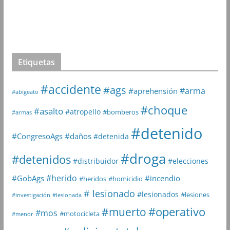
Etiquetas
#accidente
#ags
#arma
#aprehensión
#abigeato
#choque
#asalto
#atropello
#bomberos
#armas
#detenido
#daños
#CongresoAgs
#detenida
#droga
#detenidos
#distribuidor
#elecciones
#herido
#GobAgs
#incendio
#heridos
#homicidio
# lesionado
#lesionados
#lesiones
#investigación
#lesionada
#muerto
#operativo
#mos
#motocicleta
#menor