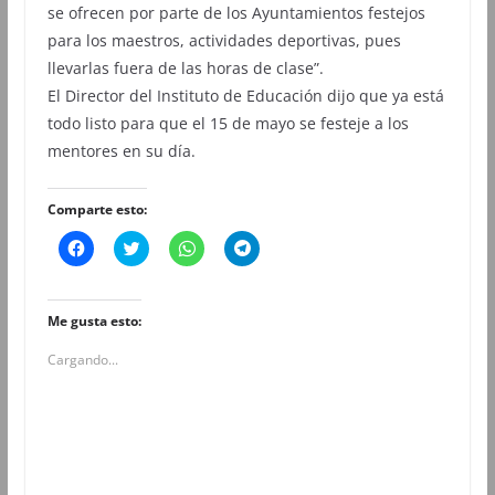
se ofrecen por parte de los Ayuntamientos festejos
para los maestros, actividades deportivas, pues
llevarlas fuera de las horas de clase”.
El Director del Instituto de Educación dijo que ya está
todo listo para que el 15 de mayo se festeje a los
mentores en su día.
Comparte esto:
H
H
H
H
a
a
a
a
z
z
z
z
c
c
c
c
l
l
l
l
i
i
i
i
Me gusta esto:
c
c
c
c
p
p
p
p
Cargando...
a
a
a
a
r
r
r
r
a
a
a
a
c
c
c
c
o
o
o
o
m
m
m
m
p
p
p
p
a
a
a
a
r
r
r
r
t
t
t
t