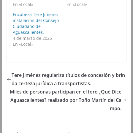
k
(
p
m
En «Local»
En «Local»
(
S
(
(
S
e
S
S
Encabeza Tere Jiménez
e
a
e
e
a
b
a
a
instalación del Consejo
b
r
b
b
Ciudadano de
r
e
r
r
e
e
e
e
Aguascalientes.
e
n
e
e
4 de marzo de 2025
n
u
n
n
u
n
u
u
En «Local»
n
a
n
n
a
v
a
a
v
e
v
v
e
n
e
e
n
t
n
n
t
a
t
t
a
n
a
a
n
a
n
n
Tere Jiménez regulariza títulos de concesión y brin
a
n
a
a
n
u
n
n
da certeza jurídica a transportistas.
u
e
u
u
e
v
e
e
Miles de personas participan en el foro ¿Qué Dice
v
a
v
v
a
)
a
a
Aguascalientes? realizado por Toño Martín del Ca
)
)
)
mpo.