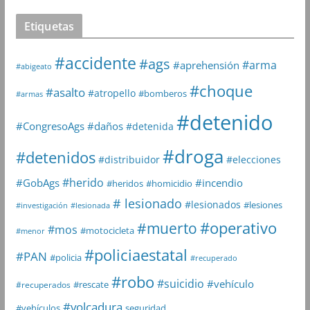
Etiquetas
#accidente
#ags
#arma
#aprehensión
#abigeato
#choque
#asalto
#atropello
#bomberos
#armas
#detenido
#daños
#CongresoAgs
#detenida
#droga
#detenidos
#distribuidor
#elecciones
#herido
#GobAgs
#incendio
#heridos
#homicidio
# lesionado
#lesionados
#lesiones
#investigación
#lesionada
#muerto
#operativo
#mos
#motocicleta
#menor
#policiaestatal
#PAN
#policia
#recuperado
#robo
#suicidio
#vehículo
#rescate
#recuperados
#volcadura
seguridad
#vehículos