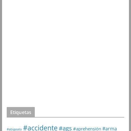
Etiquetas
#accidente
#ags
#arma
#aprehensión
#abigeato