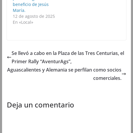
b
r
b
b
beneficio de Jesús
r
e
r
r
e
e
e
e
María.
e
n
e
e
12 de agosto de 2025
n
u
n
n
u
n
u
u
En «Local»
n
a
n
n
a
v
a
a
v
e
v
v
e
n
e
e
n
t
n
n
t
a
t
t
a
n
a
a
n
a
n
n
Se llevó a cabo en la Plaza de las Tres Centurias, el
a
n
a
a
n
u
n
n
Primer Rally “AventurAgs”,
u
e
u
u
e
v
e
e
Aguascalientes y Alemania se perfilan como socios
v
a
v
v
a
)
a
a
comerciales.
)
)
)
Deja un comentario