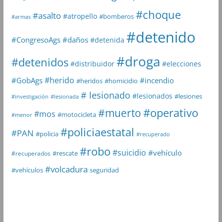
#choque
#asalto
#atropello
#bomberos
#armas
#detenido
#daños
#CongresoAgs
#detenida
#droga
#detenidos
#distribuidor
#elecciones
#herido
#GobAgs
#incendio
#heridos
#homicidio
# lesionado
#lesionados
#lesiones
#investigación
#lesionada
#muerto
#operativo
#mos
#motocicleta
#menor
#policiaestatal
#PAN
#policia
#recuperado
#robo
#suicidio
#vehículo
#rescate
#recuperados
#volcadura
seguridad
#vehículos