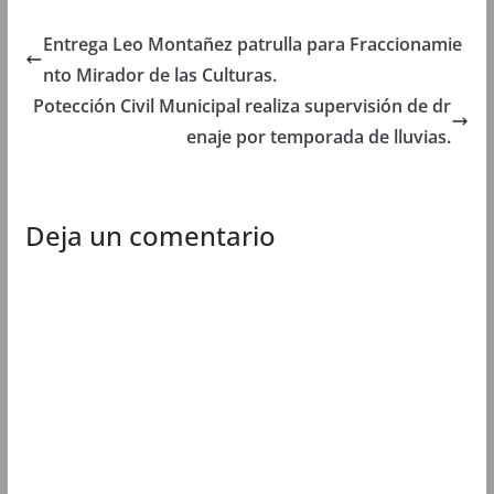
t
a
t
t
a
n
a
a
n
a
n
n
Entrega Leo Montañez patrulla para Fraccionamie
a
n
a
a
n
u
n
n
nto Mirador de las Culturas.
u
e
u
u
e
v
e
e
Potección Civil Municipal realiza supervisión de dr
v
a
v
v
a
)
a
a
enaje por temporada de lluvias.
)
)
)
Deja un comentario