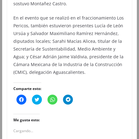
sostuvo Montañez Castro.
En el evento que se realizó en el fraccionamiento Los
Pericos, también estuvieron presentes Lucía de León
Ursúa y Salvador Maximiliano Ramírez Hernández,
diputados locales; Sarahi Macías Alicea, titular de la
Secretaría de Sustentabilidad, Medio Ambiente y
Agua; y César Adrián Jaime Valdivia, presidente de la
Cámara Mexicana de la Industria de la Construcción
(CMIC), delegación Aguascalientes.
Comparte esto:
H
H
H
H
a
a
a
a
z
z
z
z
c
c
c
c
l
l
l
l
i
i
i
i
Me gusta esto:
c
c
c
c
p
p
p
p
Cargando...
a
a
a
a
r
r
r
r
a
a
a
a