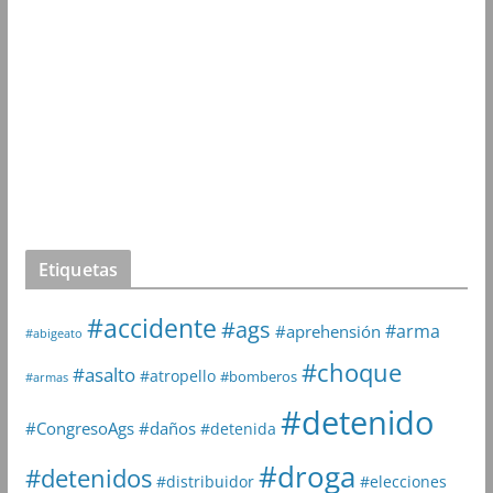
Etiquetas
#accidente
#ags
#arma
#aprehensión
#abigeato
#choque
#asalto
#atropello
#bomberos
#armas
#detenido
#daños
#CongresoAgs
#detenida
#droga
#detenidos
#distribuidor
#elecciones