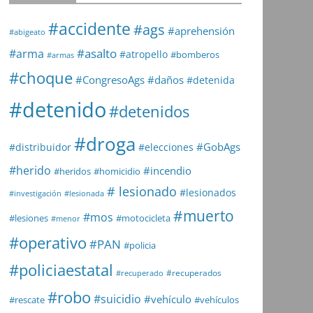
#accidente
#ags
#aprehensión
#abigeato
#asalto
#arma
#atropello
#bomberos
#armas
#choque
#daños
#CongresoAgs
#detenida
#detenido
#detenidos
#droga
#GobAgs
#distribuidor
#elecciones
#herido
#incendio
#heridos
#homicidio
# lesionado
#lesionados
#investigación
#lesionada
#muerto
#mos
#lesiones
#motocicleta
#menor
#operativo
#PAN
#policia
#policiaestatal
#recuperados
#recuperado
#robo
#suicidio
#vehículo
#rescate
#vehículos