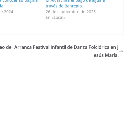
 a conocer su página
MIAA facilita el pago de agua a
da.
través de Banregio.
de 2024
26 de septiembre de 2025
En «Local»
eo de
Arranca Festival Infantil de Danza Folclórica en J
esús María.