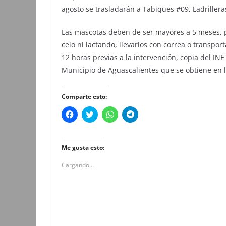
agosto se trasladarán a Tabiques #09, Ladrillera
Las mascotas deben de ser mayores a 5 meses, p
celo ni lactando, llevarlos con correa o transpor
12 horas previas a la intervención, copia del INE
Municipio de Aguascalientes que se obtiene en 
Comparte esto:
H
H
H
H
a
a
a
a
z
z
z
z
c
c
c
c
l
l
l
l
i
i
i
i
Me gusta esto:
c
c
c
c
p
p
p
p
Cargando...
a
a
a
a
r
r
r
r
a
a
a
a
c
c
c
c
o
o
o
o
m
m
m
m
p
p
p
p
a
a
a
a
r
r
r
r
t
t
t
t