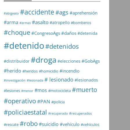
#accidente
#ags
#aprehensión
#abigeato
#asalto
#arma
#atropello
#bomberos
#armas
#choque
#daños
#CongresoAgs
#detenida
#detenido
#detenidos
#droga
#GobAgs
#distribuidor
#elecciones
#herido
#incendio
#heridos
#homicidio
# lesionado
#lesionados
#investigación
#lesionada
#muerto
#mos
#lesiones
#motocicleta
#menor
#operativo
#PAN
#policia
#policiaestatal
#recuperados
#recuperado
#robo
#suicidio
#vehículo
#rescate
#vehículos