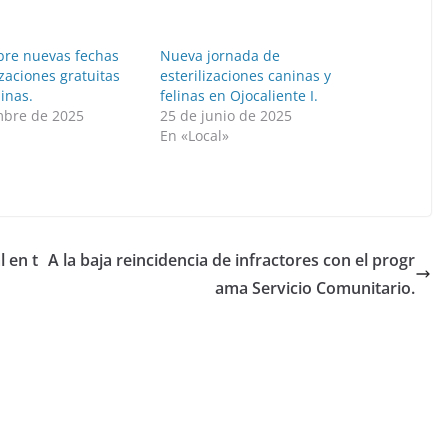
bre nuevas fechas
Nueva jornada de
izaciones gratuitas
esterilizaciones caninas y
ninas.
felinas en Ojocaliente I.
mbre de 2025
25 de junio de 2025
En «Local»
l en t
A la baja reincidencia de infractores con el progr
ama Servicio Comunitario.