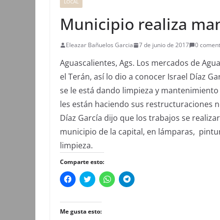
LOCAL
Municipio realiza ma
Eleazar Bañuelos Garcia
7 de junio de 2017
0 coment
Aguascalientes, Ags. Los mercados de Agua
el Terán, así lo dio a conocer Israel Díaz G
se le está dando limpieza y mantenimiento a
les están haciendo sus restructuraciones n
Díaz García dijo que los trabajos se realiz
municipio de la capital, en lámparas, pintu
limpieza.
Comparte esto:
H
H
H
H
a
a
a
a
z
z
z
z
c
c
c
c
l
l
l
l
i
i
i
i
Me gusta esto:
c
c
c
c