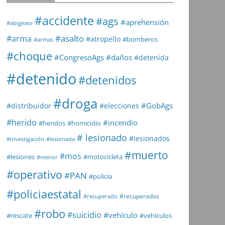
#accidente
#ags
#aprehensión
#abigeato
#asalto
#arma
#atropello
#bomberos
#armas
#choque
#daños
#CongresoAgs
#detenida
#detenido
#detenidos
#droga
#GobAgs
#distribuidor
#elecciones
#herido
#incendio
#heridos
#homicidio
# lesionado
#lesionados
#investigación
#lesionada
#muerto
#mos
#lesiones
#motocicleta
#menor
#operativo
#PAN
#policia
#policiaestatal
#recuperados
#recuperado
#robo
#suicidio
#vehículo
#rescate
#vehículos