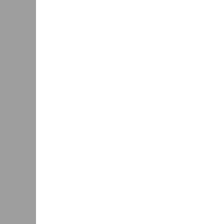
)
)
)