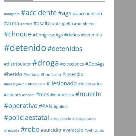
#accidente
#ags
#aprehensión
#abigeato
#asalto
#arma
#atropello
#bomberos
#armas
#choque
#daños
#CongresoAgs
#detenida
#detenido
#detenidos
#droga
#GobAgs
#distribuidor
#elecciones
#herido
#incendio
#heridos
#homicidio
# lesionado
#lesionados
#investigación
#lesionada
#muerto
#mos
#lesiones
#motocicleta
#menor
#operativo
#PAN
#policia
#policiaestatal
#recuperados
#recuperado
#robo
#suicidio
#vehículo
#rescate
#vehículos