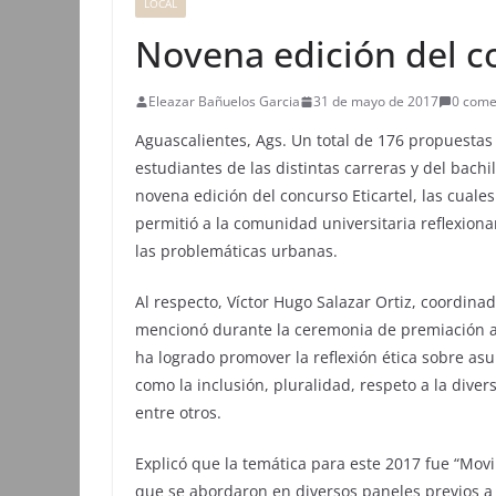
LOCAL
Novena edición del co
Eleazar Bañuelos Garcia
31 de mayo de 2017
0 come
Aguascalientes, Ags. Un total de 176 propuestas 
estudiantes de las distintas carreras y del bach
novena edición del concurso Eticartel, las cuale
permitió a la comunidad universitaria reflexiona
las problemáticas urbanas.
Al respecto, Víctor Hugo Salazar Ortiz, coordina
mencionó durante la ceremonia de premiación a l
ha logrado promover la reflexión ética sobre as
como la inclusión, pluralidad, respeto a la dive
entre otros.
Explicó que la temática para este 2017 fue “Movi
que se abordaron en diversos paneles previos a 