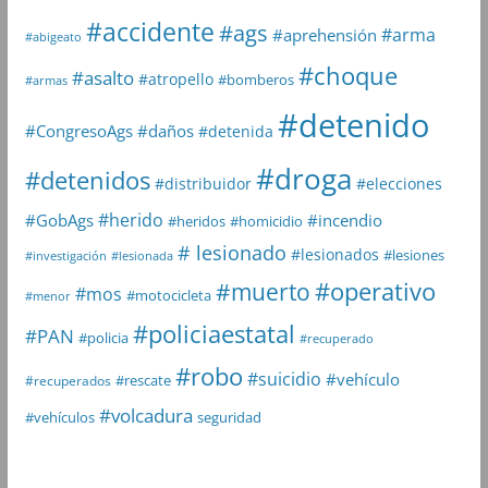
#accidente
#ags
#arma
#aprehensión
#abigeato
#choque
#asalto
#atropello
#bomberos
#armas
#detenido
#daños
#CongresoAgs
#detenida
#droga
#detenidos
#distribuidor
#elecciones
#herido
#GobAgs
#incendio
#heridos
#homicidio
# lesionado
#lesionados
#lesiones
#investigación
#lesionada
#muerto
#operativo
#mos
#motocicleta
#menor
#policiaestatal
#PAN
#policia
#recuperado
#robo
#suicidio
#vehículo
#rescate
#recuperados
#volcadura
seguridad
#vehículos