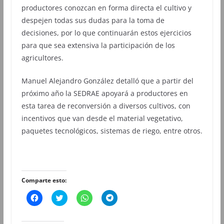
productores conozcan en forma directa el cultivo y
despejen todas sus dudas para la toma de
decisiones, por lo que continuarán estos ejercicios
para que sea extensiva la participación de los
agricultores.
Manuel Alejandro González detalló que a partir del
próximo año la SEDRAE apoyará a productores en
esta tarea de reconversión a diversos cultivos, con
incentivos que van desde el material vegetativo,
paquetes tecnológicos, sistemas de riego, entre otros.
Comparte esto:
H
H
H
H
a
a
a
a
z
z
z
z
c
c
c
c
l
l
l
l