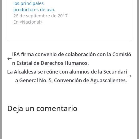
u
n
u
u
los principales
n
a
n
n
productores de uva.
a
v
a
a
v
e
v
v
26 de septiembre de 2017
e
n
e
e
n
t
n
n
En «Nacional»
t
a
t
t
a
n
a
a
n
a
n
n
a
n
a
a
n
u
n
n
u
e
u
u
e
v
e
e
IEA firma convenio de colaboración con la Comisió
v
a
v
v
a
)
a
a
)
)
)
n Estatal de Derechos Humanos.
La Alcaldesa se reúne con alumnos de la Secundarí
a General No. 5, Convención de Aguascalientes.
Deja un comentario