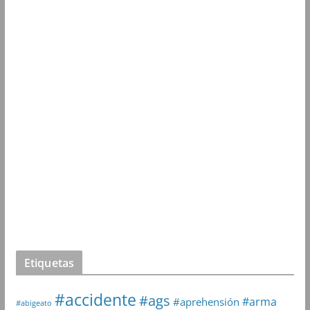
Etiquetas
#accidente
#ags
#arma
#aprehensión
#abigeato