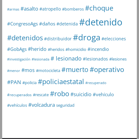
#choque
#asalto
#atropello
#bomberos
#armas
#detenido
#daños
#CongresoAgs
#detenida
#droga
#detenidos
#distribuidor
#elecciones
#herido
#GobAgs
#incendio
#heridos
#homicidio
# lesionado
#lesionados
#lesiones
#investigación
#lesionada
#muerto
#operativo
#mos
#motocicleta
#menor
#policiaestatal
#PAN
#policia
#recuperado
#robo
#suicidio
#vehículo
#rescate
#recuperados
#volcadura
seguridad
#vehículos