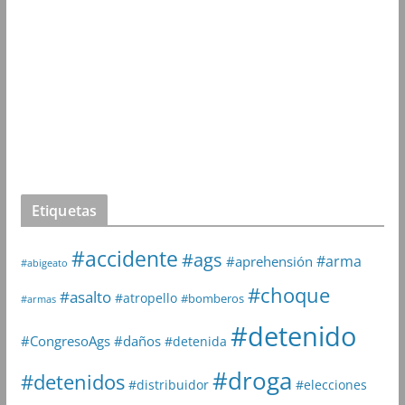
Etiquetas
#accidente
#ags
#arma
#aprehensión
#abigeato
#choque
#asalto
#atropello
#bomberos
#armas
#detenido
#daños
#CongresoAgs
#detenida
#droga
#detenidos
#distribuidor
#elecciones