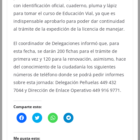
con identificación oficial, cuaderno, pluma y lápiz
para tomar el curso de Educación Vial, ya que es
indispensable aprobarlo para poder dar continuidad
al trámite de la expedición de la licencia de manejar.
El coordinador de Delegaciones informó que, para
esta fecha, se darán 200 fichas para el trámite de
primera vez y 120 para la renovación, asimismo, hace
del conocimiento de la ciudadanía los siguientes
números de teléfono donde se podrá pedir informes
sobre esta jornada: Delegación Peñuelas 449 432
7044 y Dirección de Enlace Operativo 449 916 9771.
Comparte esto:
H
H
H
H
a
a
a
a
z
z
z
z
c
c
c
c
l
l
l
l
i
i
i
i
Me gusta esto: