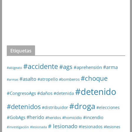
Etiquetas
#accidente
#ags
#arma
#aprehensión
#abigeato
#choque
#asalto
#atropello
#bomberos
#armas
#detenido
#daños
#CongresoAgs
#detenida
#droga
#detenidos
#distribuidor
#elecciones
#herido
#GobAgs
#incendio
#heridos
#homicidio
# lesionado
#lesionados
#lesiones
#investigación
#lesionada