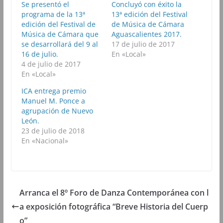
n
n
n
n
Se presentó el
Concluyó con éxito la
F
T
W
T
programa de la 13ª
a
w
h
13ª edición del Festival
e
c
i
a
l
edición del Festival de
de Música de Cámara
e
t
t
e
b
t
s
g
Música de Cámara que
Aguascalientes 2017.
o
e
A
r
se desarrollará del 9 al
17 de julio de 2017
o
r
p
a
k
(
p
m
16 de julio.
En «Local»
(
S
(
(
4 de julio de 2017
S
e
S
S
e
a
e
e
En «Local»
a
b
a
a
b
r
b
b
ICA entrega premio
r
e
r
r
e
e
e
e
Manuel M. Ponce a
e
n
e
e
agrupación de Nuevo
n
u
n
n
u
n
u
u
León.
n
a
n
n
23 de julio de 2018
a
v
a
a
v
e
v
v
En «Nacional»
e
n
e
e
n
t
n
n
t
a
t
t
a
n
a
a
n
a
n
n
a
n
a
a
n
u
n
n
u
e
u
u
Arranca el 8º Foro de Danza Contemporánea con l
e
v
e
e
v
a
v
v
a exposición fotográfica “Breve Historia del Cuerp
a
)
a
a
)
)
)
o”