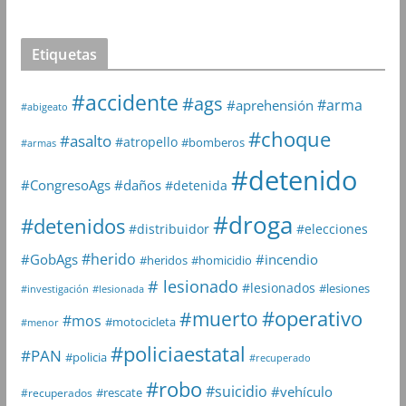
Etiquetas
#accidente
#ags
#arma
#aprehensión
#abigeato
#choque
#asalto
#atropello
#bomberos
#armas
#detenido
#daños
#CongresoAgs
#detenida
#droga
#detenidos
#distribuidor
#elecciones
#herido
#GobAgs
#incendio
#heridos
#homicidio
# lesionado
#lesionados
#lesiones
#investigación
#lesionada
#muerto
#operativo
#mos
#motocicleta
#menor
#policiaestatal
#PAN
#policia
#recuperado
#robo
#suicidio
#vehículo
#rescate
#recuperados