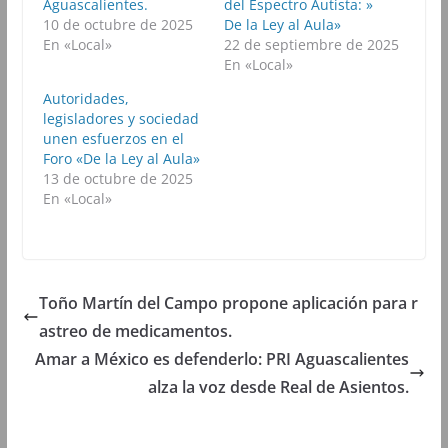
b
t
s
g
Aguascalientes.
del Espectro Autista: »
o
e
A
r
10 de octubre de 2025
De la Ley al Aula»
o
r
p
a
k
(
p
m
En «Local»
22 de septiembre de 2025
(
S
(
(
En «Local»
S
e
S
S
e
a
e
e
a
b
a
a
Autoridades,
b
r
b
b
legisladores y sociedad
r
e
r
r
e
e
e
e
unen esfuerzos en el
e
n
e
e
Foro «De la Ley al Aula»
n
u
n
n
u
n
u
u
13 de octubre de 2025
n
a
n
n
En «Local»
a
v
a
a
v
e
v
v
e
n
e
e
n
t
n
n
t
a
t
t
a
n
a
a
n
a
n
n
a
n
a
a
Toño Martín del Campo propone aplicación para r
n
u
n
n
u
e
u
u
e
v
e
e
astreo de medicamentos.
v
a
v
v
a
)
a
a
Amar a México es defenderlo: PRI Aguascalientes
)
)
)
alza la voz desde Real de Asientos.