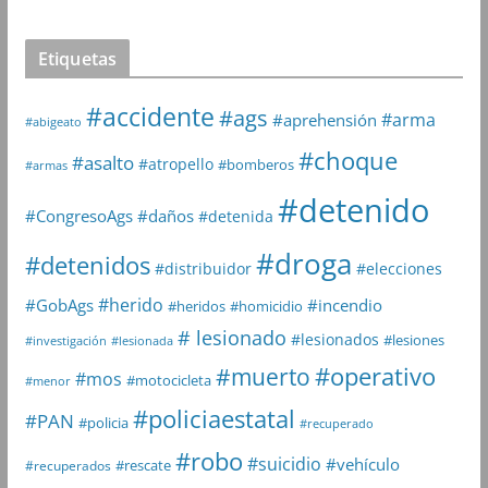
Etiquetas
#accidente
#ags
#arma
#aprehensión
#abigeato
#choque
#asalto
#atropello
#bomberos
#armas
#detenido
#daños
#CongresoAgs
#detenida
#droga
#detenidos
#distribuidor
#elecciones
#herido
#GobAgs
#incendio
#heridos
#homicidio
# lesionado
#lesionados
#lesiones
#investigación
#lesionada
#muerto
#operativo
#mos
#motocicleta
#menor
#policiaestatal
#PAN
#policia
#recuperado
#robo
#suicidio
#vehículo
#rescate
#recuperados