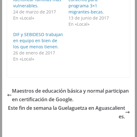
e
t
t
e
b
t
s
g
vulnerables.
programa 3×1
o
e
A
r
24 de marzo de 2017
migrantes-becas.
o
r
p
a
k
(
p
m
En «Local»
13 de junio de 2017
(
S
(
(
En «Local»
S
e
S
S
e
a
e
e
a
b
a
a
DIF y SEBIDESO trabajan
b
r
b
b
en equipo en bien de
r
e
r
r
e
e
e
e
los que menos tienen.
e
n
e
e
26 de enero de 2017
n
u
n
n
u
n
u
u
En «Local»
n
a
n
n
a
v
a
a
v
e
v
v
e
n
e
e
n
t
n
n
t
a
t
t
a
n
a
a
n
a
n
n
Maestros de educación básica y normal participan
a
n
a
a
n
u
n
n
en certificación de Google.
u
e
u
u
e
v
e
e
Este fin de semana la Guelaguetza en Aguascalient
v
a
v
v
a
)
a
a
es.
)
)
)