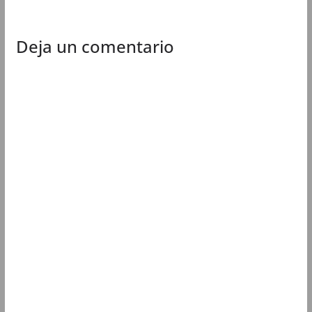
a
)
a
a
)
)
)
Deja un comentario