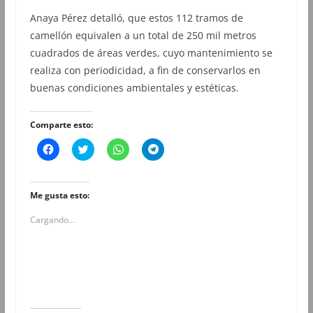
Anaya Pérez detalló, que estos 112 tramos de
camellón equivalen a un total de 250 mil metros
cuadrados de áreas verdes, cuyo mantenimiento se
realiza con periodicidad, a fin de conservarlos en
buenas condiciones ambientales y estéticas.
Comparte esto:
H
H
H
H
a
a
a
a
z
z
z
z
c
c
c
c
l
l
l
l
i
i
i
i
Me gusta esto:
c
c
c
c
p
p
p
p
Cargando...
a
a
a
a
r
r
r
r
a
a
a
a
c
c
c
c
o
o
o
o
m
m
m
m
p
p
p
p
a
a
a
a
r
r
r
r
t
t
t
t
i
i
i
i