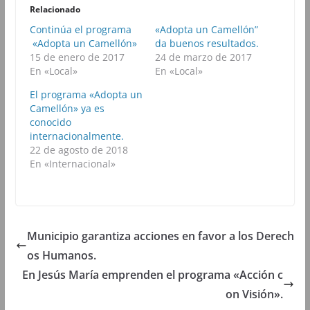
r
r
r
r
Relacionado
e
e
e
e
n
n
n
n
Continúa el programa
«Adopta un Camellón”
F
T
W
T
«Adopta un Camellón»
a
w
h
da buenos resultados.
e
c
i
a
l
15 de enero de 2017
24 de marzo de 2017
e
t
t
e
b
t
s
g
En «Local»
En «Local»
o
e
A
r
o
r
p
a
El programa «Adopta un
k
(
p
m
(
S
(
(
Camellón» ya es
S
e
S
S
conocido
e
a
e
e
a
b
a
a
internacionalmente.
b
r
b
b
22 de agosto de 2018
r
e
r
r
e
e
e
e
En «Internacional»
e
n
e
e
n
u
n
n
u
n
u
u
n
a
n
n
a
v
a
a
v
e
v
v
e
n
e
e
n
t
n
n
Municipio garantiza acciones en favor a los Derech
t
a
t
t
a
n
a
a
os Humanos.
n
a
n
n
a
n
a
a
En Jesús María emprenden el programa «Acción c
n
u
n
n
u
e
u
u
on Visión».
e
v
e
e
v
a
v
v