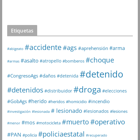
Etiquetas
#accidente
#ags
#arma
#aprehensión
#abigeato
#choque
#asalto
#atropello
#bomberos
#armas
#detenido
#daños
#CongresoAgs
#detenida
#droga
#detenidos
#distribuidor
#elecciones
#herido
#GobAgs
#incendio
#heridos
#homicidio
# lesionado
#lesionados
#lesiones
#investigación
#lesionada
#muerto
#operativo
#mos
#motocicleta
#menor
#policiaestatal
#PAN
#policia
#recuperado