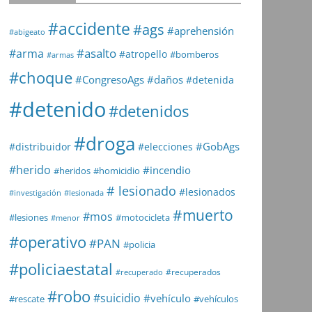
#accidente
#ags
#aprehensión
#abigeato
#asalto
#arma
#atropello
#bomberos
#armas
#choque
#daños
#CongresoAgs
#detenida
#detenido
#detenidos
#droga
#GobAgs
#distribuidor
#elecciones
#herido
#incendio
#heridos
#homicidio
# lesionado
#lesionados
#investigación
#lesionada
#muerto
#mos
#lesiones
#motocicleta
#menor
#operativo
#PAN
#policia
#policiaestatal
#recuperados
#recuperado
#robo
#suicidio
#vehículo
#rescate
#vehículos