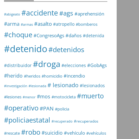
#accidente
#ags
#aprehensión
#abigeato
#asalto
#arma
#atropello
#bomberos
#armas
#choque
#daños
#CongresoAgs
#detenida
#detenido
#detenidos
#droga
#GobAgs
#distribuidor
#elecciones
#herido
#incendio
#heridos
#homicidio
# lesionado
#lesionados
#investigación
#lesionada
#muerto
#mos
#lesiones
#motocicleta
#menor
#operativo
#PAN
#policia
#policiaestatal
#recuperados
#recuperado
#robo
#suicidio
#vehículo
#rescate
#vehículos