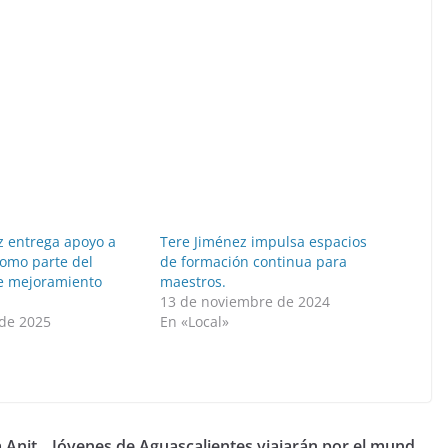
z entrega apoyo a
Tere Jiménez impulsa espacios
omo parte del
de formación continua para
e mejoramiento
maestros.
13 de noviembre de 2024
de 2025
En «Local»
 Anit
Jóvenes de Aguascalientes viajarán por el mund