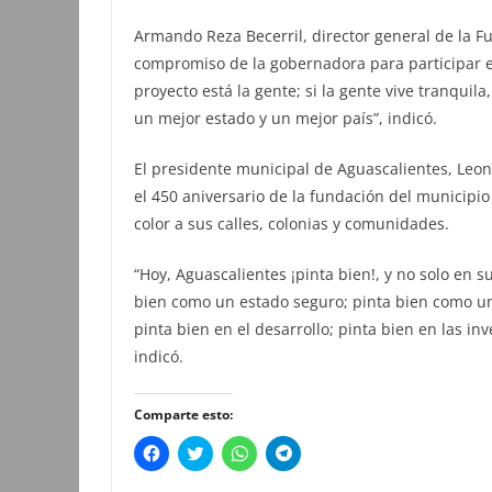
Armando Reza Becerril, director general de la F
compromiso de la gobernadora para participar e
proyecto está la gente; si la gente vive tranquil
un mejor estado y un mejor país”, indicó.
El presidente municipal de Aguascalientes, Le
el 450 aniversario de la fundación del municipio
color a sus calles, colonias y comunidades.
“Hoy, Aguascalientes ¡pinta bien!, y no solo en su
bien como un estado seguro; pinta bien como u
pinta bien en el desarrollo; pinta bien en las in
indicó.
Comparte esto:
H
H
H
H
a
a
a
a
z
z
z
z