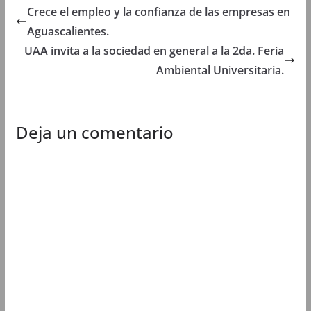
t
a
t
t
Crece el empleo y la confianza de las empresas en
a
n
a
a
n
a
n
n
Aguascalientes.
a
n
a
a
n
u
n
n
u
e
u
u
UAA invita a la sociedad en general a la 2da. Feria
e
v
e
e
v
a
v
v
Ambiental Universitaria.
a
)
a
a
)
)
)
Deja un comentario