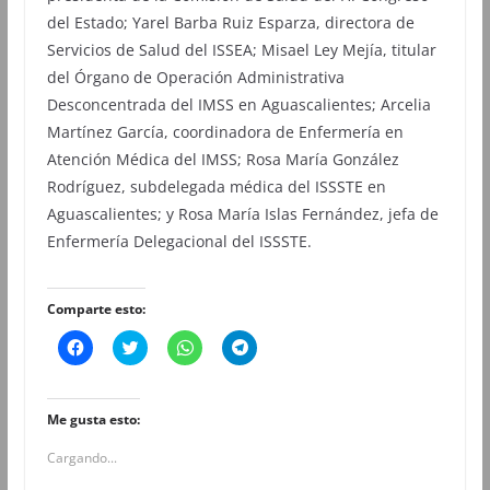
del Estado; Yarel Barba Ruiz Esparza, directora de
Servicios de Salud del ISSEA; Misael Ley Mejía, titular
del Órgano de Operación Administrativa
Desconcentrada del IMSS en Aguascalientes; Arcelia
Martínez García, coordinadora de Enfermería en
Atención Médica del IMSS; Rosa María González
Rodríguez, subdelegada médica del ISSSTE en
Aguascalientes; y Rosa María Islas Fernández, jefa de
Enfermería Delegacional del ISSSTE.
Comparte esto:
H
H
H
H
a
a
a
a
z
z
z
z
c
c
c
c
l
l
l
l
i
i
i
i
Me gusta esto:
c
c
c
c
p
p
p
p
Cargando...
a
a
a
a
r
r
r
r
a
a
a
a