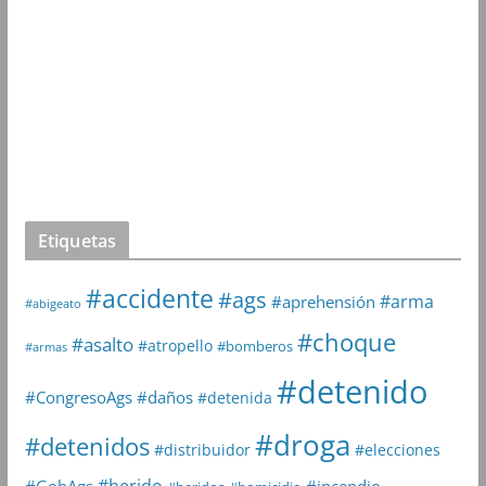
Etiquetas
#accidente
#ags
#arma
#aprehensión
#abigeato
#choque
#asalto
#atropello
#bomberos
#armas
#detenido
#daños
#CongresoAgs
#detenida
#droga
#detenidos
#distribuidor
#elecciones
#herido
#GobAgs
#incendio