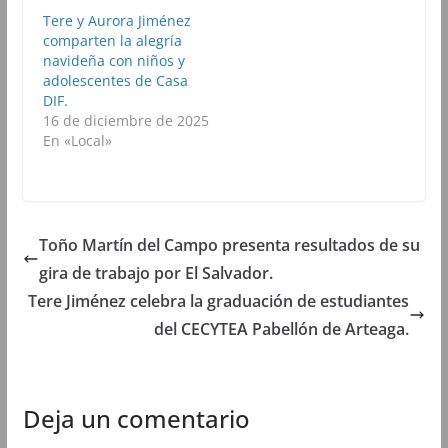
k
(
p
m
(
S
(
(
Tere y Aurora Jiménez
S
e
S
S
comparten la alegría
e
a
e
e
a
b
a
a
navideña con niños y
b
r
b
b
adolescentes de Casa
r
e
r
r
e
e
e
e
DIF.
e
n
e
e
16 de diciembre de 2025
n
u
n
n
u
n
u
u
En «Local»
n
a
n
n
a
v
a
a
v
e
v
v
e
n
e
e
n
t
n
n
t
a
t
t
a
n
a
a
n
a
n
n
Toño Martín del Campo presenta resultados de su
a
n
a
a
n
u
n
n
gira de trabajo por El Salvador.
u
e
u
u
e
v
e
e
Tere Jiménez celebra la graduación de estudiantes
v
a
v
v
a
)
a
a
del CECYTEA Pabellón de Arteaga.
)
)
)
Deja un comentario