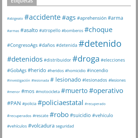
Etiquetas
#accidente
#ags
#arma
#aprehensión
#abigeato
#choque
#asalto
#atropello
#bomberos
#armas
#detenido
#daños
#CongresoAgs
#detenida
#droga
#detenidos
#distribuidor
#elecciones
#herido
#GobAgs
#incendio
#heridos
#homicidio
# lesionado
#lesionados
#lesiones
#investigación
#lesionada
#muerto
#operativo
#mos
#motocicleta
#menor
#policiaestatal
#PAN
#policia
#recuperado
#robo
#suicidio
#vehículo
#rescate
#recuperados
#volcadura
seguridad
#vehículos