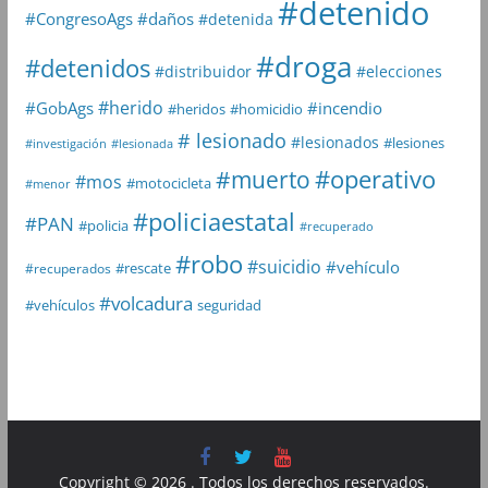
#detenido
#daños
#CongresoAgs
#detenida
#droga
#detenidos
#distribuidor
#elecciones
#herido
#GobAgs
#incendio
#heridos
#homicidio
# lesionado
#lesionados
#lesiones
#investigación
#lesionada
#muerto
#operativo
#mos
#motocicleta
#menor
#policiaestatal
#PAN
#policia
#recuperado
#robo
#suicidio
#vehículo
#rescate
#recuperados
#volcadura
seguridad
#vehículos
Copyright © 2026
. Todos los derechos reservados.