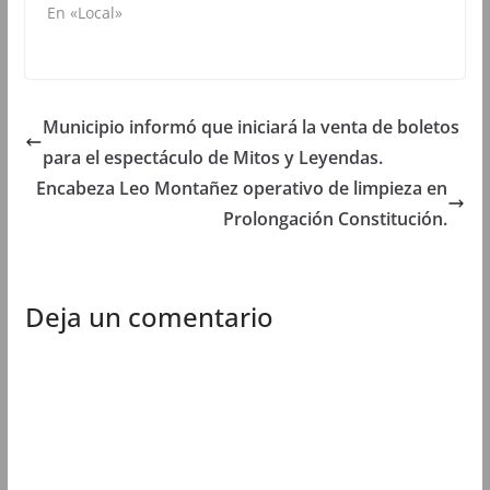
u
n
u
u
En «Local»
n
a
n
n
a
v
a
a
v
e
v
v
e
n
e
e
n
t
n
n
t
a
t
t
a
n
a
a
n
a
n
n
Municipio informó que iniciará la venta de boletos
a
n
a
a
n
u
n
n
para el espectáculo de Mitos y Leyendas.
u
e
u
u
e
v
e
e
Encabeza Leo Montañez operativo de limpieza en
v
a
v
v
a
)
a
a
Prolongación Constitución.
)
)
)
Deja un comentario