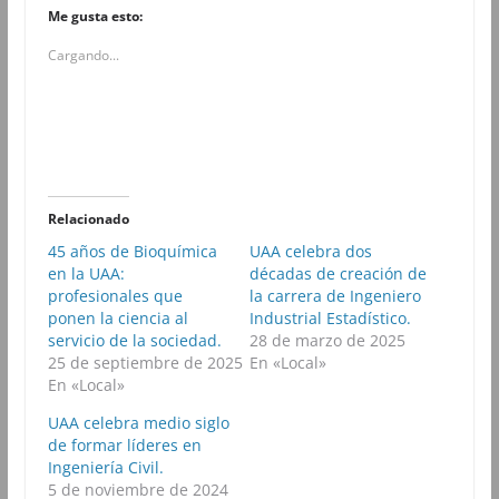
i
i
i
i
Me gusta esto:
c
c
c
c
p
p
p
p
Cargando...
a
a
a
a
r
r
r
r
a
a
a
a
c
c
c
c
o
o
o
o
m
m
m
m
p
p
p
p
a
a
a
a
r
r
r
r
t
t
t
t
i
i
i
i
r
r
r
r
Relacionado
e
e
e
e
n
n
n
n
45 años de Bioquímica
UAA celebra dos
F
T
W
T
en la UAA:
a
w
h
décadas de creación de
e
c
i
a
l
profesionales que
la carrera de Ingeniero
e
t
t
e
b
t
s
g
ponen la ciencia al
Industrial Estadístico.
o
e
A
r
servicio de la sociedad.
28 de marzo de 2025
o
r
p
a
k
(
p
m
25 de septiembre de 2025
En «Local»
(
S
(
(
En «Local»
S
e
S
S
e
a
e
e
a
b
a
a
UAA celebra medio siglo
b
r
b
b
de formar líderes en
r
e
r
r
e
e
e
e
Ingeniería Civil.
e
n
e
e
5 de noviembre de 2024
n
u
n
n