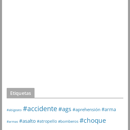
Etiquetas
#accidente
#ags
#arma
#aprehensión
#abigeato
#choque
#asalto
#atropello
#bomberos
#armas