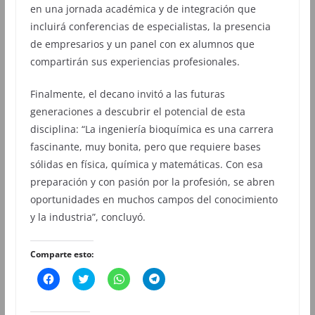
en una jornada académica y de integración que
incluirá conferencias de especialistas, la presencia
de empresarios y un panel con ex alumnos que
compartirán sus experiencias profesionales.
Finalmente, el decano invitó a las futuras
generaciones a descubrir el potencial de esta
disciplina: “La ingeniería bioquímica es una carrera
fascinante, muy bonita, pero que requiere bases
sólidas en física, química y matemáticas. Con esa
preparación y con pasión por la profesión, se abren
oportunidades en muchos campos del conocimiento
y la industria”, concluyó.
Comparte esto:
H
H
H
H
a
a
a
a
z
z
z
z
c
c
c
c
l
l
l
l