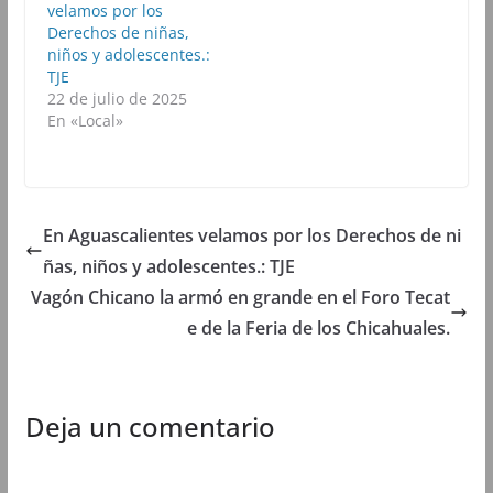
velamos por los
r
e
r
r
e
e
e
e
Derechos de niñas,
e
n
e
e
niños y adolescentes.:
n
u
n
n
u
n
u
u
TJE
n
a
n
n
22 de julio de 2025
a
v
a
a
v
e
v
v
En «Local»
e
n
e
e
n
t
n
n
t
a
t
t
a
n
a
a
n
a
n
n
a
n
a
a
n
u
n
n
u
e
u
u
En Aguascalientes velamos por los Derechos de ni
e
v
e
e
v
a
v
v
ñas, niños y adolescentes.: TJE
a
)
a
a
)
)
)
Vagón Chicano la armó en grande en el Foro Tecat
e de la Feria de los Chicahuales.
Deja un comentario