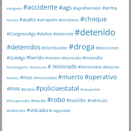
#accidente
#ags
#arma
#aprehensión
#abigeato
#choque
#asalto
#atropello
#bomberos
#armas
#detenido
#daños
#CongresoAgs
#detenida
#droga
#detenidos
#distribuidor
#elecciones
#herido
#GobAgs
#incendio
#heridos
#homicidio
# lesionado
#lesionados
#lesiones
#investigación
#lesionada
#muerto
#operativo
#mos
#motocicleta
#menor
#policiaestatal
#PAN
#policia
#recuperado
#robo
#suicidio
#vehículo
#rescate
#recuperados
#volcadura
seguridad
#vehículos