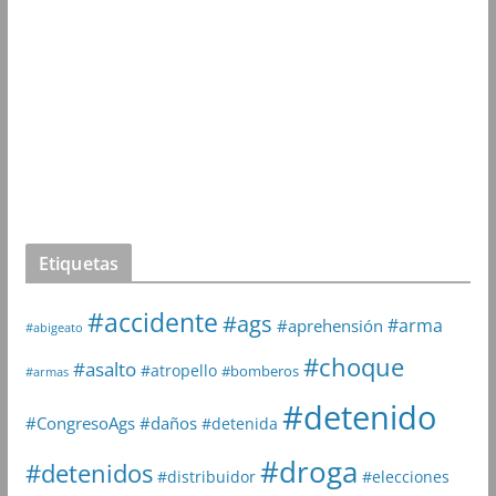
Etiquetas
#accidente
#ags
#arma
#aprehensión
#abigeato
#choque
#asalto
#atropello
#bomberos
#armas
#detenido
#daños
#CongresoAgs
#detenida
#droga
#detenidos
#distribuidor
#elecciones