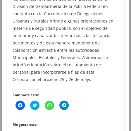
División de Gendarmería de la Policía Federal en
conjunto con la Coordinación de Delegaciones
Urbanas y Rurales brindó algunas orientaciones en
materia de seguridad pública, con el objetivo de
aminorar y canalizar las denuncias a las instancias
pertinentes y de esta manera mantener una
colaboración estrecha entre las autoridades
Municipales, Estatales y Federales. Asimismo, se
brindó orientación sobre el reclutamiento de
personal para incorporarse a filas de esta
Corporación el próximo 25 y 26 de mayo.
Comparte esto:
H
H
H
H
a
a
a
a
z
z
z
z
c
c
c
c
l
l
l
l
i
i
i
i
Me gusta esto:
c
c
c
c
p
p
p
p