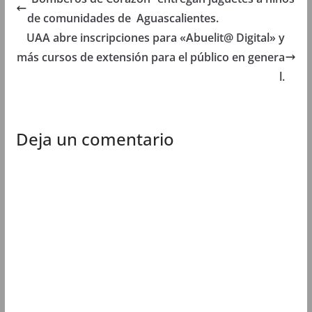
a
n
a
a
n
u
n
n
de comunidades de Aguascalientes.
u
e
u
u
e
v
e
e
UAA abre inscripciones para «Abuelit@ Digital» y
v
a
v
v
a
)
a
a
más cursos de extensión para el público en genera
)
)
)
l.
Deja un comentario