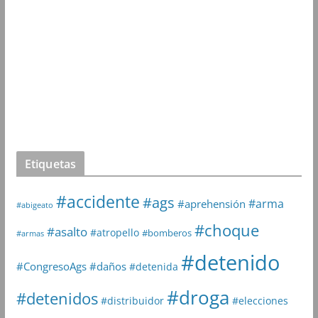
Etiquetas
#accidente
#ags
#arma
#aprehensión
#abigeato
#choque
#asalto
#atropello
#bomberos
#armas
#detenido
#daños
#CongresoAgs
#detenida
#droga
#detenidos
#distribuidor
#elecciones