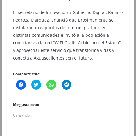
El secretario de Innovación y Gobierno Digital, Ramiro
Pedroza Márquez, anunció que próximamente se
instalarán más puntos de internet gratuito en
distintas comunidades e invitó a la población a
conectarse a la red “WiFi Gratis Gobierno del Estado”
y aprovechar este servicio que transforma vidas y
conecta a Aguascalientes con el futuro.
Comparte esto:
H
H
H
H
a
a
a
a
z
z
z
z
c
c
c
c
l
l
l
l
i
i
i
i
Me gusta esto:
c
c
c
c
p
p
p
p
Cargando...
a
a
a
a
r
r
r
r
a
a
a
a
c
c
c
c
o
o
o
o
m
m
m
m