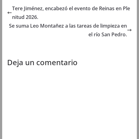
n
u
n
n
u
e
u
u
Tere Jiménez, encabezó el evento de Reinas en Ple
e
v
e
e
v
a
v
v
nitud 2026.
a
)
a
a
)
)
)
Se suma Leo Montañez a las tareas de limpieza en
el río San Pedro.
Deja un comentario