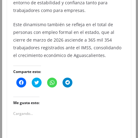
entorno de estabilidad y confianza tanto para
trabajadores como para empresas.
Este dinamismo también se refleja en el total de
personas con empleo formal en el estado, que al
cierre de marzo de 2026 asciende a 365 mil 354
trabajadores registrados ante el IMSS, consolidando
el crecimiento económico de Aguascalientes.
Comparte esto:
H
H
H
H
a
a
a
a
z
z
z
z
c
c
c
c
l
l
l
l
i
i
i
i
Me gusta esto:
c
c
c
c
p
p
p
p
Cargando...
a
a
a
a
r
r
r
r
a
a
a
a
c
c
c
c
o
o
o
o
m
m
m
m
p
p
p
p