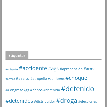
Etiquetas
#accidente
#ags
#arma
#aprehensión
#abigeato
#choque
#asalto
#atropello
#bomberos
#armas
#detenido
#daños
#CongresoAgs
#detenida
#droga
#detenidos
#distribuidor
#elecciones