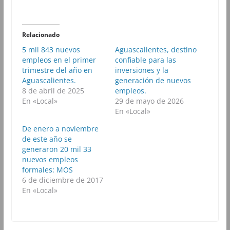
a
a
a
a
r
r
r
r
t
t
t
t
i
i
i
i
r
r
r
r
Relacionado
e
e
e
e
n
n
n
n
5 mil 843 nuevos
Aguascalientes, destino
F
T
W
T
empleos en el primer
a
w
h
confiable para las
e
c
i
a
l
trimestre del año en
inversiones y la
e
t
t
e
b
t
s
g
Aguascalientes.
generación de nuevos
o
e
A
r
8 de abril de 2025
empleos.
o
r
p
a
k
(
p
m
En «Local»
29 de mayo de 2026
(
S
(
(
En «Local»
S
e
S
S
e
a
e
e
a
b
a
a
De enero a noviembre
b
r
b
b
de este año se
r
e
r
r
e
e
e
e
generaron 20 mil 33
e
n
e
e
nuevos empleos
n
u
n
n
u
n
u
u
formales: MOS
n
a
n
n
6 de diciembre de 2017
a
v
a
a
v
e
v
v
En «Local»
e
n
e
e
n
t
n
n
t
a
t
t
a
n
a
a
n
a
n
n
a
n
a
a