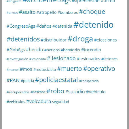
#ags
#arma
#aprehensión
#abigeato
#choque
#asalto
#atropello
#bomberos
#armas
#detenido
#daños
#CongresoAgs
#detenida
#droga
#detenidos
#distribuidor
#elecciones
#herido
#GobAgs
#incendio
#heridos
#homicidio
# lesionado
#lesionados
#lesiones
#investigación
#lesionada
#muerto
#operativo
#mos
#motocicleta
#menor
#policiaestatal
#PAN
#policia
#recuperado
#robo
#suicidio
#vehículo
#rescate
#recuperados
#volcadura
seguridad
#vehículos