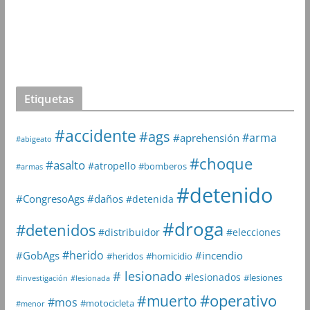
Etiquetas
#accidente
#ags
#arma
#aprehensión
#abigeato
#choque
#asalto
#atropello
#bomberos
#armas
#detenido
#daños
#CongresoAgs
#detenida
#droga
#detenidos
#distribuidor
#elecciones
#herido
#GobAgs
#incendio
#heridos
#homicidio
# lesionado
#lesionados
#lesiones
#investigación
#lesionada
#muerto
#operativo
#mos
#motocicleta
#menor