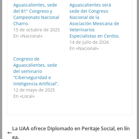
n
n
n
n
Aguascalientes, sede
Aguascalientes será
F
T
W
T
del 81° Congreso y
a
w
h
sede del Congreso
e
c
i
a
l
Campeonato Nacional
Nacional de la
e
t
t
e
b
t
s
g
Charro.
Asociación Mexicana de
o
e
A
r
15 de octubre de 2025
Veterinarios
o
r
p
a
k
(
p
m
En «Nacional»
Especialistas en Cerdos.
(
S
(
(
14 de julio de 2026
S
e
S
S
e
a
e
e
En «Nacional»
a
b
a
a
b
r
b
b
Congreso de
r
e
r
r
e
e
e
e
Aguascalientes, sede
e
n
e
e
del seminario
n
u
n
n
u
n
u
u
“Ciberseguridad e
n
a
n
n
Inteligencia Artificial”.
a
v
a
a
v
e
v
v
12 de mayo de 2025
e
n
e
e
n
t
n
n
En «Local»
t
a
t
t
a
n
a
a
n
a
n
n
a
n
a
a
n
u
n
n
u
e
u
u
e
v
e
e
La UAA ofrece Diplomado en Peritaje Social, en lín
v
a
v
v
a
)
a
a
)
)
)
ea.