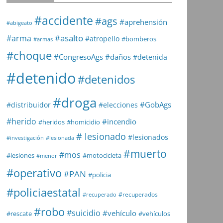
#accidente
#ags
#aprehensión
#abigeato
#asalto
#arma
#atropello
#bomberos
#armas
#choque
#daños
#CongresoAgs
#detenida
#detenido
#detenidos
#droga
#GobAgs
#distribuidor
#elecciones
#herido
#incendio
#heridos
#homicidio
# lesionado
#lesionados
#investigación
#lesionada
#muerto
#mos
#lesiones
#motocicleta
#menor
#operativo
#PAN
#policia
#policiaestatal
#recuperados
#recuperado
#robo
#suicidio
#vehículo
#rescate
#vehículos