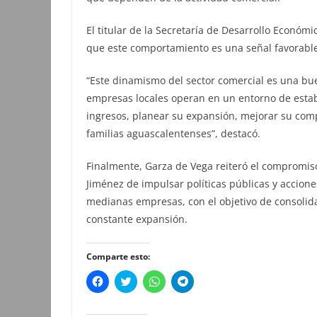
El titular de la Secretaría de Desarrollo Económi
que este comportamiento es una señal favorable 
“Este dinamismo del sector comercial es una bue
empresas locales operan en un entorno de estab
ingresos, planear su expansión, mejorar su com
familias aguascalentenses”, destacó.
Finalmente, Garza de Vega reiteró el compromis
Jiménez de impulsar políticas públicas y acciones
medianas empresas, con el objetivo de consolid
constante expansión.
Comparte esto:
H
H
H
H
a
a
a
a
z
z
z
z
c
c
c
c
l
l
l
l