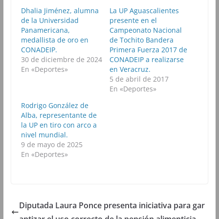
e
e
e
e
n
n
n
n
Dhalia Jiménez, alumna
La UP Aguascalientes
F
T
W
T
de la Universidad
a
w
h
presente en el
e
c
i
a
l
Panamericana,
Campeonato Nacional
e
t
t
e
b
t
s
g
medallista de oro en
de Tochito Bandera
o
e
A
r
CONADEIP.
Primera Fuerza 2017 de
o
r
p
a
k
(
p
m
30 de diciembre de 2024
CONADEIP a realizarse
(
S
(
(
En «Deportes»
en Veracruz.
S
e
S
S
e
a
e
e
5 de abril de 2017
a
b
a
a
En «Deportes»
b
r
b
b
r
e
r
r
e
e
e
e
Rodrigo González de
e
n
e
e
Alba, representante de
n
u
n
n
u
n
u
u
la UP en tiro con arco a
n
a
n
n
nivel mundial.
a
v
a
a
v
e
v
v
9 de mayo de 2025
e
n
e
e
n
t
n
n
En «Deportes»
t
a
t
t
a
n
a
a
n
a
n
n
a
n
a
a
n
u
n
n
u
e
u
u
e
v
e
e
Diputada Laura Ponce presenta iniciativa para gar
v
a
v
v
a
)
a
a
)
)
)
antizar el uso correcto de la pensión alimenticia.