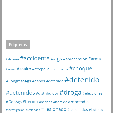
Etiquetas
#accidente
#ags
#arma
#aprehensión
#abigeato
#choque
#asalto
#atropello
#bomberos
#armas
#detenido
#daños
#CongresoAgs
#detenida
#droga
#detenidos
#distribuidor
#elecciones
#herido
#GobAgs
#incendio
#heridos
#homicidio
# lesionado
#lesionados
#lesiones
#investigación
#lesionada